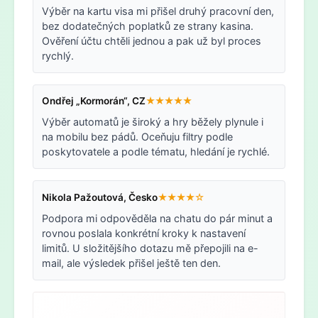
Výběr na kartu visa mi přišel druhý pracovní den,
bez dodatečných poplatků ze strany kasina.
Ověření účtu chtěli jednou a pak už byl proces
rychlý.
Ondřej „Kormorán“, CZ
★★★★★
Výběr automatů je široký a hry běžely plynule i
na mobilu bez pádů. Oceňuju filtry podle
poskytovatele a podle tématu, hledání je rychlé.
Nikola Pažoutová, Česko
★★★★☆
Podpora mi odpověděla na chatu do pár minut a
rovnou poslala konkrétní kroky k nastavení
limitů. U složitějšího dotazu mě přepojili na e-
mail, ale výsledek přišel ještě ten den.