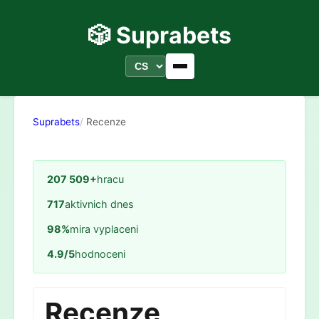
🎲 Suprabets
Suprabets
Recenze
207 509+
hracu
717
aktivnich dnes
98%
mira vyplaceni
4.9/5
hodnoceni
Recenze