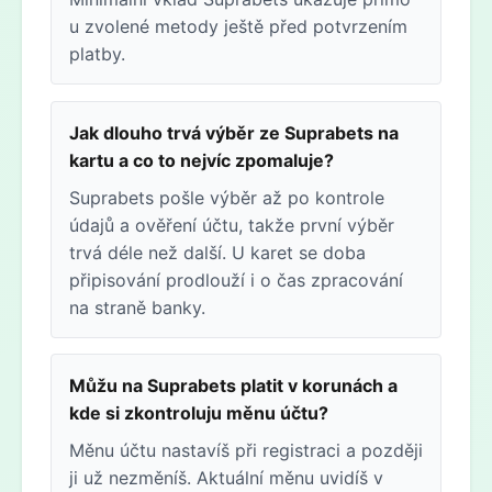
u zvolené metody ještě před potvrzením
platby.
Jak dlouho trvá výběr ze Suprabets na
kartu a co to nejvíc zpomaluje?
Suprabets pošle výběr až po kontrole
údajů a ověření účtu, takže první výběr
trvá déle než další. U karet se doba
připisování prodlouží i o čas zpracování
na straně banky.
Můžu na Suprabets platit v korunách a
kde si zkontroluju měnu účtu?
Měnu účtu nastavíš při registraci a později
ji už nezměníš. Aktuální měnu uvidíš v