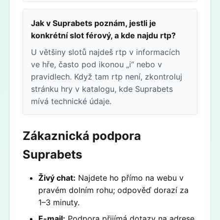
Jak v Suprabets poznám, jestli je
konkrétní slot férový, a kde najdu rtp?
U většiny slotů najdeš rtp v informacích
ve hře, často pod ikonou „i“ nebo v
pravidlech. Když tam rtp není, zkontroluj
stránku hry v katalogu, kde Suprabets
mívá technické údaje.
Zákaznická podpora
Suprabets
Živý chat:
Najdete ho přímo na webu v
pravém dolním rohu; odpověď dorazí za
1–3 minuty.
E-mail:
Podpora přijímá dotazy na adrese