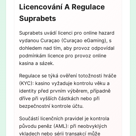
Licencování A Regulace
Suprabets
Suprabets uvádí licenci pro online hazard
vydanou Curaçao (Curaçao eGaming), s
dohledem nad tím, aby provoz odpovídal
podmínkám licence pro provoz online
kasina a sázek.
Regulace se týká ověření totožnosti hráče
(KYC): kasino vyžaduje kontrolu věku a
identity před prvním výběrem, případně
dříve při vyšších částkách nebo při
bezpečnostní kontrole účtu.
Součástí licenčních pravidel je kontrola
původu peněz (AML): při neobvyklých
vkladech nebo sérii transakcí může