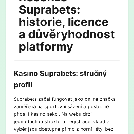
Suprabets:
historie, licence
a důvěryhodnost
platformy
Kasino Suprabets: stručný
profil
Suprabets začal fungovat jako online značka
zaměřená na sportovní sázení a postupně
přidal i kasino sekci. Na webu drží
jednoduchou strukturu: registrace, vklad a
výběr jsou dostupné přímo z horní lišty, bez