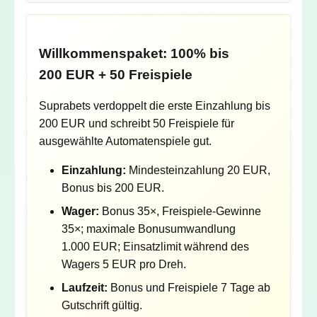
Willkommenspaket: 100% bis
200 EUR + 50 Freispiele
Suprabets verdoppelt die erste Einzahlung bis
200 EUR und schreibt 50 Freispiele für
ausgewählte Automatenspiele gut.
Einzahlung:
Mindesteinzahlung 20 EUR,
Bonus bis 200 EUR.
Wager:
Bonus 35×, Freispiele-Gewinne
35×; maximale Bonusumwandlung
1.000 EUR; Einsatzlimit während des
Wagers 5 EUR pro Dreh.
Laufzeit:
Bonus und Freispiele 7 Tage ab
Gutschrift gültig.