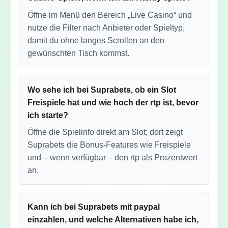
Öffne im Menü den Bereich „Live Casino“ und
nutze die Filter nach Anbieter oder Spieltyp,
damit du ohne langes Scrollen an den
gewünschten Tisch kommst.
Wo sehe ich bei Suprabets, ob ein Slot
Freispiele hat und wie hoch der rtp ist, bevor
ich starte?
Öffne die Spielinfo direkt am Slot; dort zeigt
Suprabets die Bonus-Features wie Freispiele
und – wenn verfügbar – den rtp als Prozentwert
an.
Kann ich bei Suprabets mit paypal
einzahlen, und welche Alternativen habe ich,