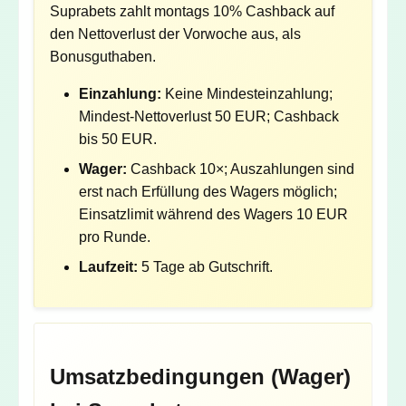
Suprabets zahlt montags 10% Cashback auf
den Nettoverlust der Vorwoche aus, als
Bonusguthaben.
Einzahlung:
Keine Mindesteinzahlung;
Mindest-Nettoverlust 50 EUR; Cashback
bis 50 EUR.
Wager:
Cashback 10×; Auszahlungen sind
erst nach Erfüllung des Wagers möglich;
Einsatzlimit während des Wagers 10 EUR
pro Runde.
Laufzeit:
5 Tage ab Gutschrift.
Umsatzbedingungen (Wager)