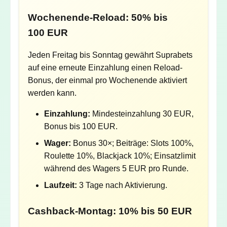
Wochenende-Reload: 50% bis
100 EUR
Jeden Freitag bis Sonntag gewährt Suprabets
auf eine erneute Einzahlung einen Reload-
Bonus, der einmal pro Wochenende aktiviert
werden kann.
Einzahlung:
Mindesteinzahlung 30 EUR,
Bonus bis 100 EUR.
Wager:
Bonus 30×; Beiträge: Slots 100%,
Roulette 10%, Blackjack 10%; Einsatzlimit
während des Wagers 5 EUR pro Runde.
Laufzeit:
3 Tage nach Aktivierung.
Cashback-Montag: 10% bis 50 EUR