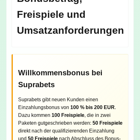
Freispiele und
Umsatzanforderungen
Willkommensbonus bei
Suprabets
Suprabets gibt neuen Kunden einen
Einzahlungsbonus von
100 % bis 200 EUR
.
Dazu kommen
100 Freispiele
, die in zwei
Paketen gutgeschrieben werden:
50 Freispiele
direkt nach der qualifizierenden Einzahlung
und
50 Freispiele
nach Abschluss des Bonus-