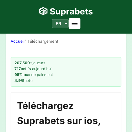
🎲 Suprabets
Accueil
Téléchargement
207 509+
joueurs
717
actifs aujourd'hui
98%
taux de paiement
4.9/5
note
Téléchargez
Suprabets sur ios,