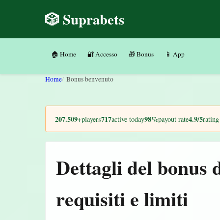
🎲 Suprabets
🏠 Home
🔐 Accesso
🎁 Bonus
📱 App
Home
Bonus benvenuto
207.509+
717
98%
4.9/5
players
active today
payout rate
rating
Dettagli del bonus 
requisiti e limiti