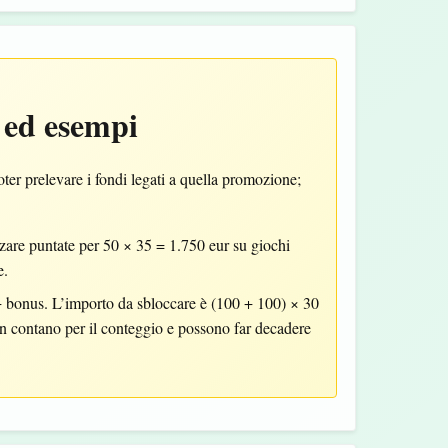
 ed esempi
ter prelevare i fondi legati a quella promozione;
zare puntate per 50 × 35 = 1.750 eur su giochi
e.
+ bonus. L’importo da sbloccare è (100 + 100) × 30
on contano per il conteggio e possono far decadere