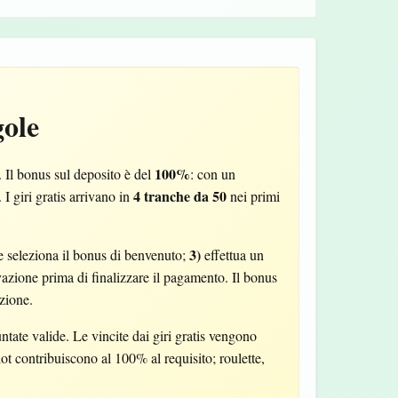
gole
100%
 Il bonus sul deposito è del
: con un
4 tranche da 50
 giri gratis arrivano in
nei primi
3)
e seleziona il bonus di benvenuto;
effettua un
vazione prima di finalizzare il pagamento. Il bonus
ozione.
ntate valide. Le vincite dai giri gratis vengono
lot contribuiscono al 100% al requisito; roulette,