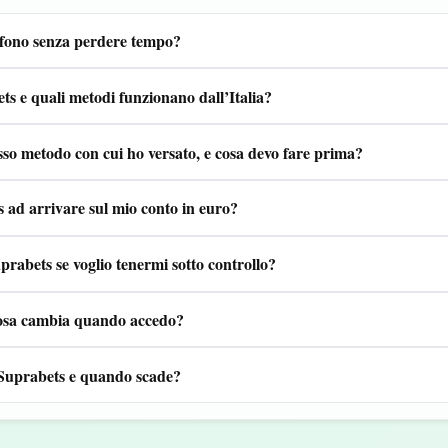
efono senza perdere tempo?
ets e quali metodi funzionano dall’Italia?
esso metodo con cui ho versato, e cosa devo fare prima?
 ad arrivare sul mio conto in euro?
prabets se voglio tenermi sotto controllo?
 cosa cambia quando accedo?
u Suprabets e quando scade?