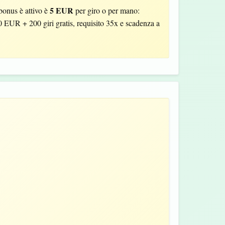
5 EUR
bonus è attivo è
per giro o per mano:
00 EUR + 200 giri gratis, requisito 35x e scadenza a