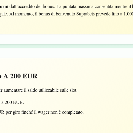
iorni
dall’accredito del bonus. La puntata massima consentita mentre il 
ollegate. Al momento, il bonus di benvenuto Suprabets prevede fino a 1.0
o A 200 EUR
aumentare il saldo utilizzabile sulle slot.
 a 200 EUR.
 per giro finché il wager non è completato.