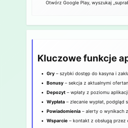
Otwórz Google Play, wyszukaj „suprabe
Kluczowe funkcje ap
Gry
– szybki dostęp do kasyna i zak
Bonusy
– sekcja z aktualnymi oferta
Depozyt
– wpłaty z poziomu aplikacji
Wypłata
– zlecanie wypłat, podgląd s
Powiadomienia
– alerty o wynikach 
Wsparcie
– kontakt z obsługą przez c