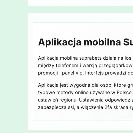
Aplikacja mobilna Su
Aplikacja mobilna suprabets działa na ios 
między telefonem i wersją przeglądarkową.
promocji i panel vip. Interfejs prowadzi do
Aplikacja jest wygodna dla osób, które gr
typowe metody online używane w Polsce, w 
ustawień regionu. Ustawienia odpowiedzia
zabezpiecza ssl, a włączenie 2fa skraca 