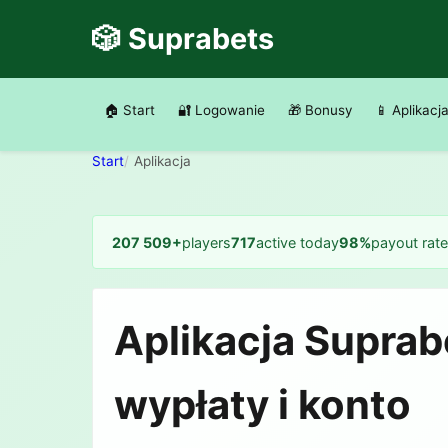
🎲 Suprabets
🏠 Start
🔐 Logowanie
🎁 Bonusy
📱 Aplikacj
Start
Aplikacja
207 509+
players
717
active today
98%
payout rat
Aplikacja Suprabe
wypłaty i konto