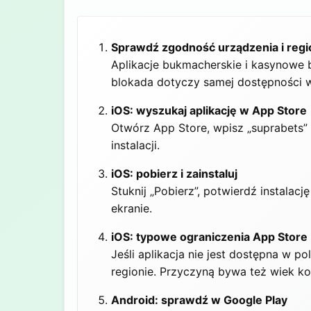
Sprawdź zgodność urządzenia i regi
Aplikacje bukmacherskie i kasynowe b
blokada dotyczy samej dostępności w
iOS: wyszukaj aplikację w App Store
Otwórz App Store, wpisz „suprabets” i
instalacji.
iOS: pobierz i zainstaluj
Stuknij „Pobierz”, potwierdź instalacj
ekranie.
iOS: typowe ograniczenia App Store
Jeśli aplikacja nie jest dostępna w 
regionie. Przyczyną bywa też wiek ko
Android: sprawdź w Google Play