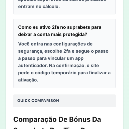
entram no cálculo.
Como eu ativo 2fa no suprabets para
deixar a conta mais protegida?
Você entra nas configurações de
segurança, escolhe 2fa e segue o passo
a passo para vincular um app
autenticador. Na confirmação, o site
pede o código temporário para finalizar a
ativação.
QUICK COMPARISON
Comparação De Bónus Da