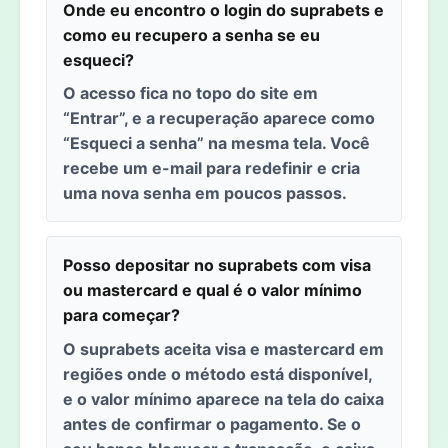
Onde eu encontro o login do suprabets e
como eu recupero a senha se eu
esqueci?
O acesso fica no topo do site em
“Entrar”, e a recuperação aparece como
“Esqueci a senha” na mesma tela. Você
recebe um e-mail para redefinir e cria
uma nova senha em poucos passos.
Posso depositar no suprabets com visa
ou mastercard e qual é o valor mínimo
para começar?
O suprabets aceita visa e mastercard em
regiões onde o método está disponível,
e o valor mínimo aparece na tela do caixa
antes de confirmar o pagamento. Se o