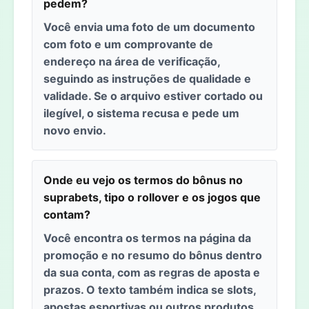
pedem?
Você envia uma foto de um documento
com foto e um comprovante de
endereço na área de verificação,
seguindo as instruções de qualidade e
validade. Se o arquivo estiver cortado ou
ilegível, o sistema recusa e pede um
novo envio.
Onde eu vejo os termos do bônus no
suprabets, tipo o rollover e os jogos que
contam?
Você encontra os termos na página da
promoção e no resumo do bônus dentro
da sua conta, com as regras de aposta e
prazos. O texto também indica se slots,
apostas esportivas ou outros produtos