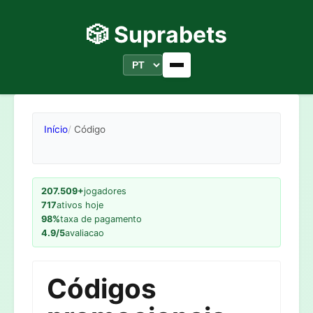
🎲 Suprabets
Início
Código
207.509+
jogadores
717
ativos hoje
98%
taxa de pagamento
4.9/5
avaliacao
Códigos