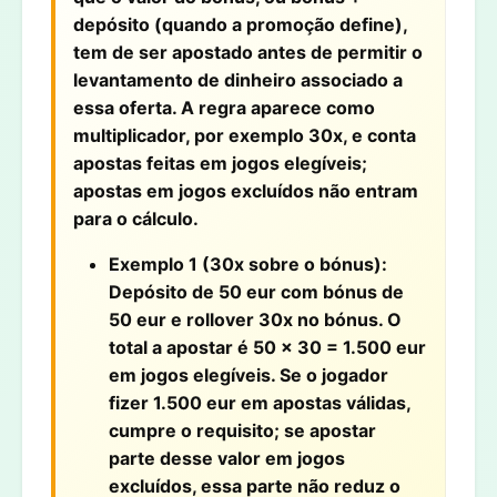
depósito (quando a promoção define),
tem de ser apostado antes de permitir o
levantamento de dinheiro associado a
essa oferta. A regra aparece como
multiplicador, por exemplo 30x, e conta
apostas feitas em jogos elegíveis;
apostas em jogos excluídos não entram
para o cálculo.
Exemplo 1 (30x sobre o bónus):
Depósito de 50 eur com bónus de
50 eur e rollover 30x no bónus. O
total a apostar é 50 × 30 = 1.500 eur
em jogos elegíveis. Se o jogador
fizer 1.500 eur em apostas válidas,
cumpre o requisito; se apostar
parte desse valor em jogos
excluídos, essa parte não reduz o