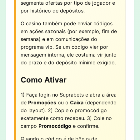
segmenta ofertas por tipo de jogador e
por histórico de depósitos.
O casino também pode enviar códigos
em ações sazonais (por exemplo, fim de
semana) e em comunicações do
programa vip. Se um código vier por
mensagem interna, ele costuma vir junto
do prazo e do depósito mínimo exigido.
Como Ativar
1) Faça login no Suprabets e abra a área
de
Promoções
ou o
Caixa
(dependendo
do layout). 2) Copie o promocódigo
exatamente como recebeu. 3) Cole no
campo
Promocódigo
e confirme.
Quando o código é de bônus de