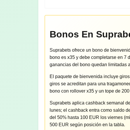
Bonos En Suprab
Suprabets ofrece un bono de bienvenid
bono es x35 y debe completarse en 7 dí
ganancias del bono quedan limitadas a 
El paquete de bienvenida incluye giros 
giros se acreditan para una tragamoned
bono con rollover x35 y un tope de 20
Suprabets aplica cashback semanal de
lunes; el cashback entra como saldo d
del 50% hasta 100 EUR los viernes (m
500 EUR según posición en la tabla.