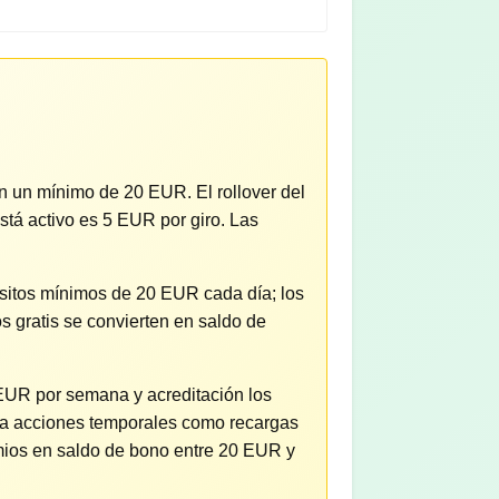
n un mínimo de 20 EUR. El rollover del
stá activo es 5 EUR por giro. Las
pósitos mínimos de 20 EUR cada día; los
s gratis se convierten en saldo de
EUR por semana y acreditación los
ica acciones temporales como recargas
mios en saldo de bono entre 20 EUR y