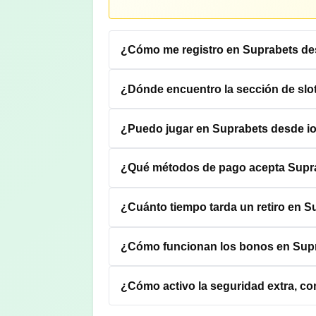
¿Cómo me registro en Suprabets des
¿Dónde encuentro la sección de slot
¿Puedo jugar en Suprabets desde ios
¿Qué métodos de pago acepta Supra
¿Cuánto tiempo tarda un retiro en S
¿Cómo funcionan los bonos en Suprab
¿Cómo activo la seguridad extra, com