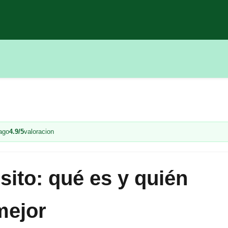
ago
4.9/5
valoracion
ito: qué es y quién
mejor