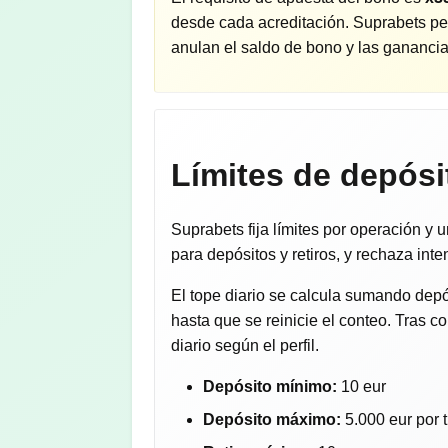
desde cada acreditación. Suprabets p
anulan el saldo de bono y las gananci
Límites de depósi
Suprabets fija límites por operación y 
para depósitos y retiros, y rechaza int
El tope diario se calcula sumando depó
hasta que se reinicie el conteo. Tras co
diario según el perfil.
Depósito mínimo:
10 eur
Depósito máximo:
5.000 eur por 