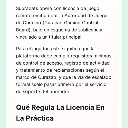
Suprabets opera con licencia de juego
remoto emitida por la Autoridad de Juego
de Curazao (Curaçao Gaming Control
Board), bajo un esquema de sublicencia
vinculado a un titular principal.
Para el jugador, esto significa que la
plataforma debe cumplir requisitos mínimos
de control de acceso, registro de actividad
y tratamiento de reclamaciones según el
marco de Curazao, y que la vía de escalado
formal suele pasar primero por el servicio
de soporte del operador.
Qué Regula La Licencia En
La Práctica