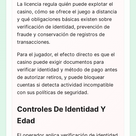
La licencia regula quién puede explotar el
casino, cómo se ofrece el juego a distancia
y qué obligaciones básicas existen sobre
verificación de identidad, prevención de
fraude y conservación de registros de
transacciones.
Para el jugador, el efecto directo es que el
casino puede exigir documentos para
verificar identidad y método de pago antes
de autorizar retiros, y puede bloquear
cuentas si detecta actividad incompatible
con sus políticas de seguridad.
Controles De Identidad Y
Edad
El operador aplica verificación de identidad