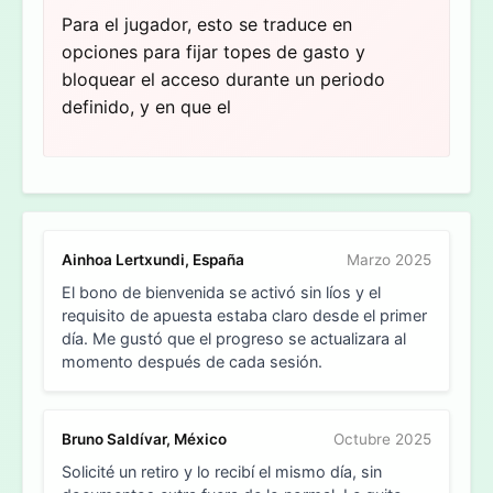
Para el jugador, esto se traduce en
opciones para fijar topes de gasto y
bloquear el acceso durante un periodo
definido, y en que el
Ainhoa Lertxundi, España
Marzo 2025
El bono de bienvenida se activó sin líos y el
requisito de apuesta estaba claro desde el primer
día. Me gustó que el progreso se actualizara al
momento después de cada sesión.
Bruno Saldívar, México
Octubre 2025
Solicité un retiro y lo recibí el mismo día, sin